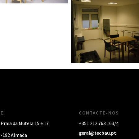
DE
CONTACTE-NOS
 Praia da Mutela 15 e 17
+351 212 763 163/4
geral@tecbau.pt
5-192 Almada