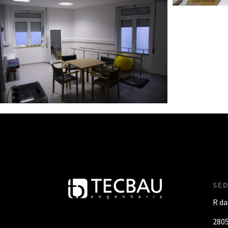
SE
R da
280