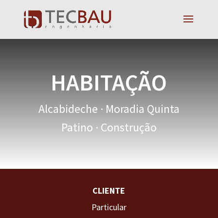
HABITAÇÃO
Alcabideche · Moradia Quinta
Patino · Construção
CLIENTE
Particular